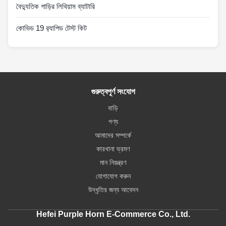
বৈদ্যুতিক গাড়ির লিথিয়াম ব্যাটারি
কোভিড 19 র‍্যাপিড টেস্ট কিট
গুরুত্বপূর্ণ সংযোগ
বাড়ি
পণ্য
আমাদের সম্পর্কে
কারখানা ভ্রমণ
মান নিয়ন্ত্রণ
যোগাযোগ করুন
উদ্ধৃতির জন্য আবেদন
Hefei Purple Horn E-Commerce Co., Ltd.