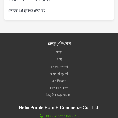
কোভিড 19 র‍্যাপিড টেস্ট কিট
গুরুত্বপূর্ণ সংযোগ
বাড়ি
পণ্য
আমাদের সম্পর্কে
কারখানা ভ্রমণ
মান নিয়ন্ত্রণ
যোগাযোগ করুন
উদ্ধৃতির জন্য আবেদন
Hefei Purple Horn E-Commerce Co., Ltd.
0086-15211040646