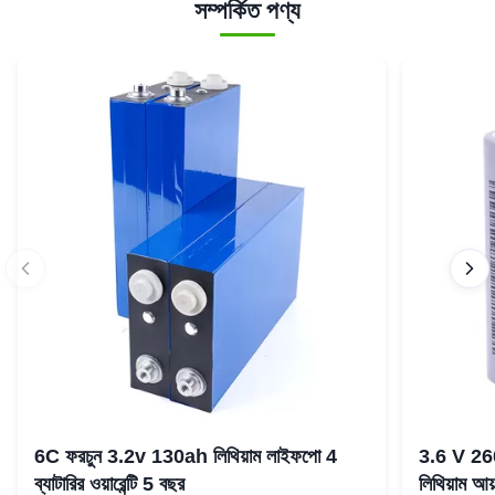
সম্পর্কিত পণ্য
6C ফরচুন 3.2v 130ah লিথিয়াম লাইফপো 4
3.6 V 2
ব্যাটারির ওয়ারেন্টি 5 বছর
লিথিয়াম আয়