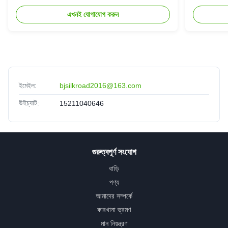
এখনই যোগাযোগ করুন
ইমেইল:
bjsilkroad2016@163.com
উইচ্যাট:
15211040646
গুরুত্বপূর্ণ সংযোগ
বাড়ি
পণ্য
আমাদের সম্পর্কে
কারখানা ভ্রমণ
মান নিয়ন্ত্রণ