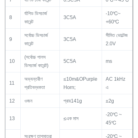
র্যাপিড ডিসচার্জ
-10℃~
8
3C5A
কারেন্ট
+60℃
সর্বোচ্চ ডিসচার্জ
সীমিত ভোল্টেজ
9
3C5A
কারেন্ট
2.0V
(সর্বোচ্চ পালস
10
5C5A
ms
ডিসচার্জ কারেন্ট)
অভ্যন্তরীণ
≤10m&OPurple
AC 1kHz
11
প্রতিবন্ধকতা
Horn;
এ
12
ওজন
প্রায়141g
±2g
-20℃ ~
13
≤এক মাস
45℃
সংরক্ষণ তাপমাত্রা
-20℃ ~