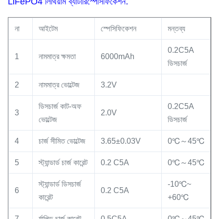
:
LiFePO4 লিথিয়াম ব্যাটারি
স্পেসিফিকেশন
না
আইটেম
স্পেসিফিকেশন
মন্তব্য
0.2C5A
1
নামমাত্র ক্ষমতা
6000mAh
ডিসচার্জ
2
নামমাত্র ভোল্টেজ
3.2V
ডিসচার্জ কাট-অফ
0.2C5A
3
2.0V
ভোল্টেজ
ডিসচার্জ
4
চার্জ সীমিত ভোল্টেজ
3.65±0.03V
0℃～45℃
5
স্ট্যান্ডার্ড চার্জ কারেন্ট
0.2 C5A
0℃～45℃
স্ট্যান্ডার্ড ডিসচার্জ
-10℃~
6
0.2 C5A
কারেন্ট
+60℃
7
র্যাপিড চার্জ কারেন্ট
0.5C5A
0℃～45℃