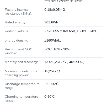
সঞ্চয় ধারক / বৈদ্যুতিক যান ইত্যাদি
Factory internal
0.18±0.05mΩ
resistance (1kHz):
Rated energy:
901.6Wh
working voltage:
2.5-3.65V 2.0-3.65V, T＞0℃ T≤0℃
energy density:
≥160Wh/kg
Recommend SOC
SOC: 10% - 90%
window:
Monthly self discharge:
≤3.5%,25±2℃，40%SOC,
Maximum continuous
1P,25±2℃
charging power:
Discharge temperature
-30~60℃
range:
Charging temperature
0-60℃
range: