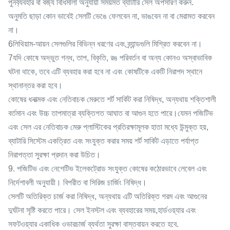
পুনর্ব্যবহার বা বর্জ্য বিধিমালা অনুযায়ী সময়মত ব্যাটারি সেল অপসারণ করুন.
অনুমতি ছাড়া কোন ভাবেই সেলটি ভেঙে ফেলবেন না, ভাঙবেন না বা মেরামত করবেন
না।
6লিথিয়াম-আয়ন সেলগুলির বিভিন্ন ধরণের এবং ব্র্যান্ডগুলি মিশ্রিত করবেন না।
7যদি কোষে অদ্ভুত গন্ধ, তাপ, বিকৃতি, রঙ পরিবর্তন বা অন্য কোনও অস্বাভাবিক
ঘটনা থাকে, তবে এটি ব্যবহার করা হবে না এবং কোষটিকে একটি নিরাপদ স্থানে
স্থানান্তর করা হবে।
কোষের ধনাত্মক এবং নেতিবাচক মেরুতে শর্ট সার্কিট করা নিষিদ্ধ, অন্যথায় শক্তিশালী
বর্তমান এবং উচ্চ তাপমাত্রা ব্যক্তিগত আঘাত বা আগুন হতে পারে।যেমন পজিটিভ
এবং সেল এর নেতিবাচক মেরু প্লাস্টিকের প্রতিরক্ষামূলক হাতা মধ্যে উন্মুক্ত হয়,
ব্যাটারি সিস্টেম একত্রিত এবং সংযুক্ত করার সময় শর্ট সার্কিট এড়াতে পর্যাপ্ত
নিরাপত্তা সুরক্ষা প্রদান করা উচিত।
9. পজিটিভ এবং নেগেটিভ ইলেকট্রোড সংযুক্ত কোষের কঠোরভাবে লেবেল এবং
নির্দেশাবলী অনুযায়ী। বিপরীত বা সিরিজ চার্জিং নিষিদ্ধ।
সেলটি অতিরিক্ত চার্জ করা নিষিদ্ধ, অন্যথায় এটি অতিরিক্ত গরম এবং আগুনের
দুর্ঘটনা সৃষ্টি করতে পারে। সেল ইনস্টল এবং ব্যবহারের সময়,হার্ডওয়্যার এবং
সফটওয়্যার একাধিক ওভারচার্জ ব্যর্থতা সুরক্ষা বাস্তবায়ন করতে হবে.