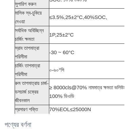
সুপারিশ করুন
মাসিক স্ব-চুকিয়ে
≤3.5%,25±2°C,40%SOC,
দেওয়া
সর্বাধিক অবিচ্ছিন্ন
1P,25±2°C
চার্জিং ক্ষমতা
স্রাব তাপমাত্রা
-30 ~ 60°C
পরিসীমা
চার্জিং তাপমাত্রা
০-৬০°সি
পরিসীমা
রুম তাপমাত্রায় চার্জ-
≥ 8000cls@70% নামমাত্র ক্ষমতা ভলিউম,
ডসচার্জ চক্রের
100% ডিওডি
জীবনকাল
প্রসারণ শক্তি
70%EOL≤25000N
পণ্যের বর্ণনা