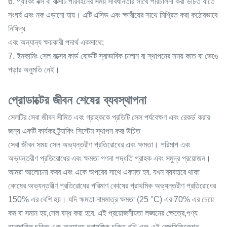
6. প্যাকিং বক্স বা বাক্সটি পরিবহনের সময় সাবধানতার সাথে পরিচালনা করা উচিত যাতে
সংঘর্ষ এবং নক এড়ানো যায়। এটি এসিড এবং ক্ষারীয়ের সাথে মিশ্রিত করা কঠোরভাবে
নিষিদ্ধ
এবং অন্যান্য ক্ষয়কারী পদার্থ একসাথে;
7. ইনকামিং সেল বক্সের কার্ড বোর্ডটি স্বাভাবিক চালান বা স্থাপনের সময় কাত বা ভেঙে
পড়ার অনুমতি নেই।
প্রোডাক্টের জীবন শেষের ব্যবস্থাপনা
সেলটির সেবা জীবন সীমিত এবং গ্রাহককে প্রতিটি সেল পর্যবেক্ষণ এবং রেকর্ড করার
জন্য একটি কার্যকর ট্র্যাকিং সিস্টেম স্থাপন করা উচিত
সেবা জীবন সময় সেল অভ্যন্তরীণ প্রতিরোধের এবং ক্ষমতা। পরিমাপ এবং
অভ্যন্তরীণ প্রতিরোধের এবং ক্ষমতা গণনা পদ্ধতি গ্রাহক এবং সমুদ্র প্রয়োজন।
আমরা আলোচনা করব এবং একে অপরের সাথে একমত হব. যখন ব্যবহারে থাকা
কোষের অভ্যন্তরীণ প্রতিরোধের পরিমাণ কোষের প্রাথমিক অভ্যন্তরীণ প্রতিরোধের
150% এর বেশি হয়। যদি ক্ষমতা নামমাত্র ক্ষমতা (25 °C) এর 70% এর চেয়ে
কম বা সমান হয়,সেল বন্ধ করা হবে. এই প্রয়োজনীয়তা লঙ্ঘনের ক্ষেত্রে,পণ্য
ব্যবসায়িক চুক্তি এবং অন্যান্য প্রাসঙ্গিক চুক্তি নথি এবং এই স্পেসিফিকেশন