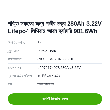
শক্তি সঞ্চয়ের জন্য গভীর চক্র 280Ah 3.22V
Lifepo4 লিথিয়াম আয়ন ব্যাটারি 901.6Wh
উৎপত্তি স্থান:
চীন
ব্র্যান্ড নাম:
Purple Horn
সার্টিফিকেশন:
CB CE SGS UN38.3 UL
মডেল নম্বর:
LFP72174207/280Ah/3.22V
ন্যূনতম অর্ডার পরিমাণ:
10 পিসিএস / অর্ডার
দাম:
আলোচনাযোগ্য
এখনই জিজ্ঞাসা করুন