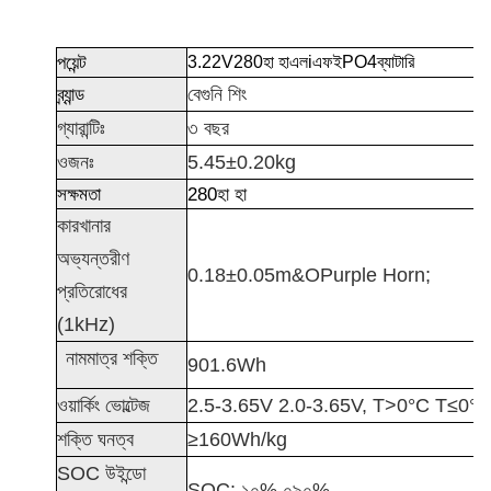
পয়েন্ট
3.22
V
280
হা হা
এল
i
এফ
ই
PO4
ব্যাটারি
ব্র্যান্ড
বেগুনি শিং
গ্যারান্টিঃ
৩ বছর
ওজনঃ
5.45±0.20kg
সক্ষমতা
280
হা হা
কারখানার
অভ্যন্তরীণ
0.18±0.05m&OPurple Horn;
প্রতিরোধের
(1kHz)
নামমাত্র শক্তি
901.6Wh
ওয়ার্কিং ভোল্টেজ
2.5-3.65V 2.0-3.65V, T>0°C T≤0°
শক্তি ঘনত্ব
≥160Wh/kg
SOC উইন্ডো
SOC: ১০% ০৯০%