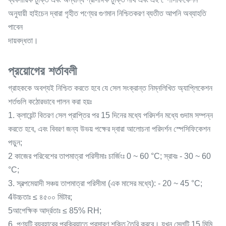
অনুযায়ী হাইচেন দ্বারা গৃহীত পণ্যের গুণমান নিশ্চিতকরণ ব্যতীত আপনি অব্যাহতি
পাবেন
দায়বদ্ধতা।
প্রয়োগের শর্তাবলী
গ্রাহককে অবশ্যই নিশ্চিত করতে হবে যে সেল সংক্রান্ত নিম্নলিখিত অ্যাপ্লিকেশন
শর্তগুলি কঠোরভাবে পালন করা হয়ঃ
1. ক্লায়েন্ট বিতরণ সেল প্রাপ্তির পর 15 দিনের মধ্যে পরিদর্শন মধ্যে গুদাম সম্পন্ন
করতে হবে, এবং বিবরণ জন্য উভয় পক্ষের দ্বারা আলোচনা পরিদর্শন স্পেসিফিকেশন
পড়ুন;
2 কাজের পরিবেশের তাপমাত্রা পরিসীমাঃ চার্জিংঃ 0 ~ 60 °C; স্রাবঃ - 30 ~ 60
°C;
3. স্বল্পমেয়াদী সঞ্চয় তাপমাত্রা পরিসীমা (এক মাসের মধ্যে): - 20 ~ 45 °C;
4উচ্চতাঃ ≤ ৪৫০০ মিটার;
5আপেক্ষিক আর্দ্রতাঃ ≤ 85% RH;
6. পণ্যটি ব্যবহারের প্রক্রিয়াতে প্রসারণ শক্তি তৈরি করবে। যখন সেলটি 15 মিমি