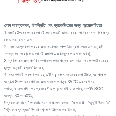
কোষ সনাক্তকরণ, উপস্থিতি এবং প্যাকেজিংয়ের জন্য প্রয়োজনীয়তা
1সেলটির উপরের কভারে খোদাই করা কোডটি আমাদের কোম্পানির সেল পণ্যের জন্য
কোড নিয়ম মেনে চলে;
2. সেল সনাক্তকরণ গ্রাহক এবং আমাদের কোম্পানির দ্বারা সম্মত মান অনুযায়ী
সম্পন্ন করা হবে (কোড খোদাই এলাকা এবং ভিজ্যুয়াল এলাকা তথ্য);
3. প্যাকিং বক্স এবং প্যাকিং স্পেসিফিকেশন গ্রাহক এবং আমাদের কোম্পানীর মধ্যে
চুক্তি অনুযায়ী বাস্তবায়িত হবে;
4. যখন পণ্যটি সংরক্ষণ করা হয়, এটি বায়ু সঞ্চালনের মধ্যে রাখা উচিত, আপেক্ষিক
আর্দ্রতা 80% এর বেশি নয় এবং ঘরের তাপমাত্রা 35 °C এর বেশি নয়,
গুদামে, যা জলরোধী, ক্ষয় প্রতিরোধী এবং ধুলোরোধী হতে পারে, সেলটির SOC
অবস্থা 30 ~ 50%;
5প্যাকেজিং বাক্সে "সতর্কতার সাথে পরিচালনা করুন", "জলরোধী", "অ্যান্টি-ইনভার্শন",
"স্ট্যাকযোগ্য স্তর" ইত্যাদি শব্দগুলি চিহ্নিত করা উচিত;