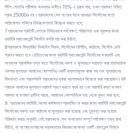
স্টিল প্লেটের পরীক্ষার অবস্থার অধীনে 70% এ হ্রাস পায়, তখন প্রসারণ শক্তি
প্রায় 25000n হয়।গ্রাহকদের সেল পণ্যের সাথে ব্যবহৃত সিস্টেমের মতো
কাঠামোগত শক্তির নির্ভরযোগ্যতা বিবেচনা করতে হবে;
7গ্রাহকদের প্রতিটি সেলকে নিবিড়ভাবে পর্যবেক্ষণ, পরিচালনা এবং সুরক্ষার জন্য
ব্যাটারি ম্যানেজমেন্ট সিস্টেম কনফিগার করা উচিত;
8গ্রাহককে বিস্তারিত ডিজাইন স্কিম, সিস্টেমের বৈশিষ্ট্য, কাঠামো, সিস্টেম ডেটা
প্রদান করতে হবে।হাইচেনের জন্য ব্যাটারি ম্যানেজমেন্ট সিস্টেমের ফরম্যাট এবং
অন্যান্য প্রাসঙ্গিক তথ্য যাতে সিস্টেমের নকশা ও মূল্যায়নে সহায়তা করা যায়সহায়ক
নকশার মূল্যায়ন আমাদের কোম্পানির একটি বাধ্যতামূলক কাজ নয় এবং মূল্যায়নের
সিদ্ধান্ত এবং পরামর্শগুলি গ্রাহকদের দ্বারা ব্যাপকভাবে বিবেচনা করা প্রয়োজন।যদি
গ্রাহক আমাদের মূল্যায়ন পরামর্শ গ্রহণ করতে ব্যর্থ হয় এবং সরাসরি কারণ গুণমান
সমস্যা বা গুণমান দুর্ঘটনা আছে, আমাদের কোম্পানিকে দায় থেকে মুক্ত করা হবে;
9. গ্রাহকদের ব্যাটারি সেলের কর্মক্ষমতা প্রভাবিত না করার জন্য ব্যাটারি ম্যানেজমেন্ট
সিস্টেমের নকশা এবং কাঠামো যা মূল্যায়ন করা হয়েছে এবং চূড়ান্ত করা হয়েছে
পরিবর্তন করার অনুমতি নেই;গ্রাহককে সেল অপারেশন সম্পূর্ণ পর্যবেক্ষণ তথ্য রাখা
উচিত, যা পণ্যের গুণমানের দায়বদ্ধতার বিভাজনের জন্য একটি রেফারেন্স হিসাবে