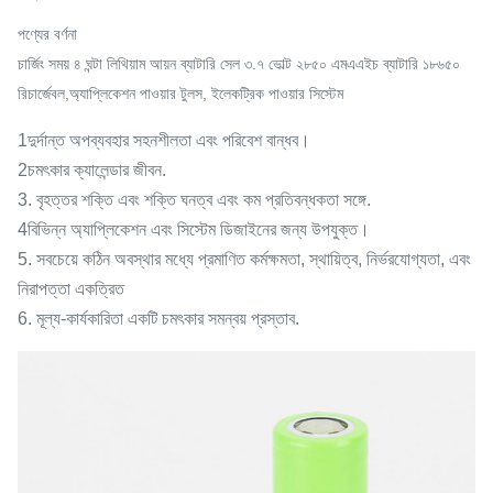
পণ্যের বর্ণনা
চার্জিং সময় ৪ ঘন্টা লিথিয়াম আয়ন ব্যাটারি সেল ৩.৭ ভোল্ট ২৮৫০ এমএএইচ ব্যাটারি ১৮৬৫০
রিচার্জেবল,অ্যাপ্লিকেশন পাওয়ার টুলস, ইলেকট্রিক পাওয়ার সিস্টেম
1দুর্দান্ত অপব্যবহার সহনশীলতা এবং পরিবেশ বান্ধব।
2চমৎকার ক্যালেন্ডার জীবন.
3. বৃহত্তর শক্তি এবং শক্তি ঘনত্ব এবং কম প্রতিবন্ধকতা সঙ্গে.
4বিভিন্ন অ্যাপ্লিকেশন এবং সিস্টেম ডিজাইনের জন্য উপযুক্ত।
5. সবচেয়ে কঠিন অবস্থার মধ্যে প্রমাণিত কর্মক্ষমতা, স্থায়িত্ব, নির্ভরযোগ্যতা, এবং
নিরাপত্তা একত্রিত
6. মূল্য-কার্যকারিতা একটি চমৎকার সমন্বয় প্রস্তাব.