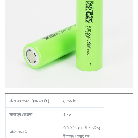
নামমাত্র ক্ষমতা ((এমএএইচ)
২৮৫০মাহ
নামমাত্র ভোল্টেজ
3.7v
সিসি-সিভি (স্থায়ী ভোল্টেজ)
চার্জিং পদ্ধতি
সীমাবদ্ধ প্রবাহ সহ)