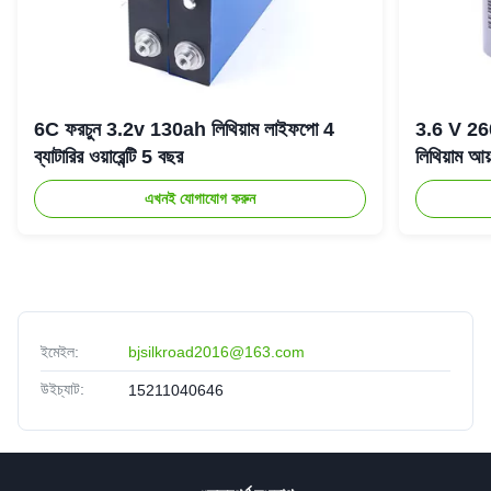
6C ফরচুন 3.2v 130ah লিথিয়াম লাইফপো 4
3.6 V 2
ব্যাটারির ওয়ারেন্টি 5 বছর
লিথিয়াম আয়
এখনই যোগাযোগ করুন
ইমেইল:
bjsilkroad2016@163.com
উইচ্যাট:
15211040646