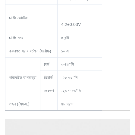
চার্জিং ভোল্টেজ
4.2±0.03V
চার্জিং সময়
৪ ঘন্টা
ক্রমাগত স্রাব বর্তমান (সর্বোচ্চ)
১০ এ
চার্জ
০-৪৫°সি
পরিবেষ্টিত তাপমাত্রা
ডিচার্জ
-২০-৬০°সি
সংরক্ষণ
-২০ ~ ৫০°সি
ওজন ((ম্যাক্স.)
৪৮ গ্রাম