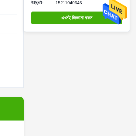
উইচ্যাট:
15211040646
এখনই জিজ্ঞাসা করুন