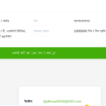
/ অর্ডার
দাম:
আলোচনাযোগ্য
/ টি, ওয়েস্টার্ন ইউনিয়ন,
সরবরাহ ক্ষমতা:
1000000 পিস / পিস প্রতি 
্ড ayপায়াল
এ
খ
ন
ই
জ
ি
জ
্
ঞ
া
স
া
ক
র
ু
ন
ইমেইল:
bjsilkroad2016@163.com