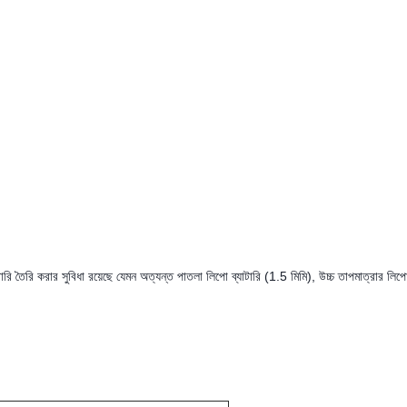
ি তৈরি করার সুবিধা রয়েছে যেমন অত্যন্ত পাতলা লিপো ব্যাটারি (1.5 মিমি), উচ্চ তাপমাত্রার লিপো 