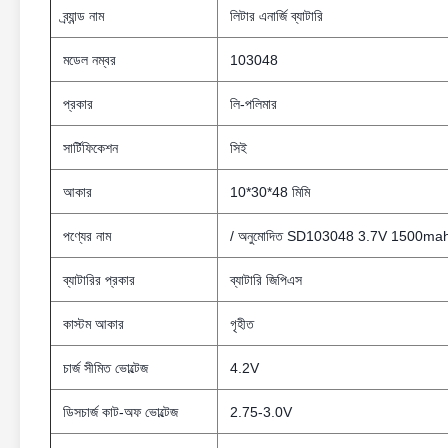
ব্র্যান্ড নাম
লিটার এনার্জি ব্যাটারি
মডেল নম্বর
103048
প্রকার
লি-পলিমার
সার্টিফিকেশন
সিই
আকার
10*30*48 মিমি
পণ্যের নাম
/ অনুমোদিত SD103048 3.7V 1500mah রিচার
ব্যাটারির প্রকার
ব্যাটারি জিপিএস
কাস্টম আকার
গৃহীত
চার্জ সীমিত ভোল্টেজ
4.2V
ডিসচার্জ কাট-অফ ভোল্টেজ
2.75-3.0V