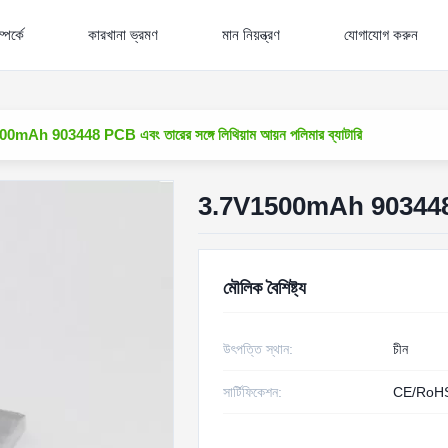
পর্কে
কারখানা ভ্রমণ
মান নিয়ন্ত্রণ
যোগাযোগ করুন
0mAh 903448 PCB এবং তারের সঙ্গে লিথিয়াম আয়ন পলিমার ব্যাটারি
3.7V1500mAh 903448 PCB এ
মৌলিক বৈশিষ্ট্য
উৎপত্তি স্থান:
চীন
সার্টিফিকেশন:
CE/RoH